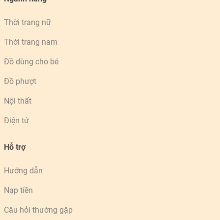
Thời trang nữ
Thời trang nam
Đồ dùng cho bé
Đồ phượt
Nội thất
Điện tử
Hỗ trợ
Hướng dẫn
Nạp tiền
Câu hỏi thường gặp