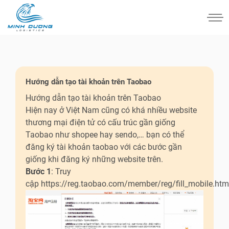
Hướng dẫn tạo tài khoản trên Taobao
Hướng dẫn tạo tài khoản trên Taobao
Hiện nay ở Việt Nam cũng có khá nhiều website
thương mại điện tử có cấu trúc gần giống
Taobao như shopee hay sendo,… bạn có thể
đăng ký tài khoản taobao với các bước gần
giống khi đăng ký những website trên.
Bước 1
: Truy
cập
https://reg.taobao.com/member/reg/fill_mobile.htm