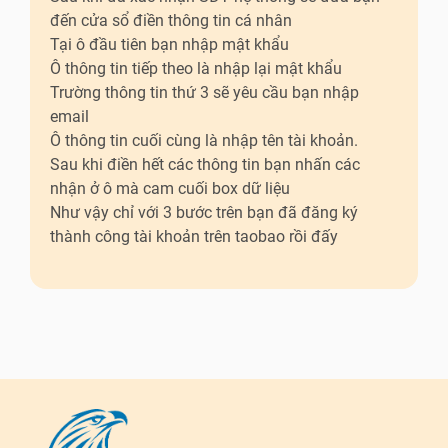
đến cửa sổ điền thông tin cá nhân
Tại ô đầu tiên bạn nhập mật khẩu
Ô thông tin tiếp theo là nhập lại mật khẩu
Trường thông tin thứ 3 sẽ yêu cầu bạn nhập
email
Ô thông tin cuối cùng là nhập tên tài khoản.
Sau khi điền hết các thông tin bạn nhấn các
nhận ở ô mà cam cuối box dữ liệu
Như vậy chỉ với 3 bước trên bạn đã đăng ký
thành công tài khoản trên taobao rồi đấy