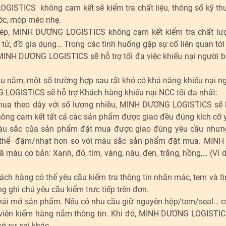
ISTICS không cam kết sẽ kiểm tra chất liệu, thông số kỹ thu
ước, móp méo nhẹ.
hép, MINH DƯƠNG LOGISTICS không cam kết kiểm tra chất lư
ện tử, đồ gia dụng… Trong các tình huống gặp sự cố liên quan tới
NH DƯƠNG LOGISTICS sẽ hỗ trợ tối đa việc khiếu nại người 
lâu năm, một số trường hợp sau rất khó có khả năng khiếu nại n
 LOGISTICS sẽ hỗ trợ Khách hàng khiếu nại NCC tối đa nhất:
mua theo dây với số lượng nhiều, MINH DƯƠNG LOGISTICS sẽ 
ng cam kết tất cả các sản phẩm được giao đều đúng kích cỡ y
u sắc của sản phẩm đặt mua được giao đúng yêu cầu nhưn
có thể đậm/nhạt hơn so với màu sắc sản phẩm đặt mua. MIN
àu cơ bản: Xanh, đỏ, tím, vàng, nâu, đen, trắng, hồng,… (Ví 
ách hàng có thể yêu cầu kiểm tra thông tin nhãn mác, tem và tì
g ghi chú yêu cầu kiểm trực tiếp trên đơn.
hải mở sản phẩm. Nếu có nhu cầu giữ nguyên hộp/tem/seal… 
n viên kiểm hàng nắm thông tin. Khi đó, MINH DƯƠNG LOGISTIC
có sự sai khác.