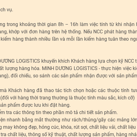
ch vụ.
trong khoảng thời gian 8h – 16h làm việc tính từ khi nhận 
ràng, khớp với đơn hàng trên hệ thống. Nếu NCC phát hàng thà
iểm hàng thành nhiều lần và mỗi lần kiểm hàng tuân theo ng
H DƯƠNG LOGISTICS khuyến khích Khách hàng lựa chọn kỹ NCC t
 chất lượng hàng hóa. MINH DƯƠNG LOGISTICS - thực hiện việc 
àng), đối chiếu, so sánh các sản phẩm nhận được với sản phẩ
 mà Khách hàng đã thao tác tích chọn hoặc các thuộc tính t
đối với hàng thời trang thường là thuộc tính màu sắc, kích cỡ)
sản phẩm được lưu khi đặt hàng.
tra các thông tin theo phần mô tả chi tiết sản phẩm.
iện nhanh bằng mắt thường như rách/thủng/gãy các mảng lớ
may không đẹp, hỏng cúc, khóa, rút sợi, chất liệu vải, chất liệ
chất liệu, thông số kỹ thuật, chất lượng sản phẩm, hàng nhái