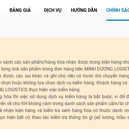
U
BẢNG GIÁ
DỊCH VỤ
HƯỚNG DẪN
CHÍNH SÁ
à so sánh các sản phẩm/hàng hóa nhận được trong kiện hàng n
 ở từng link sản phẩm trong đơn hàng trên MINH DƯƠNG LOGIST
 được, các sai khác và ghi chú nếu có trước khi chuyển hàng
 chọn hoặc không lựa chọn dịch vụ kiểm hàng. Khách hàng có 
NG LOGISTICS thực hiện việc kiểm hàng.
g hóa thì việc sử dụng dịch vụ kiểm hàng là bắt buộc, vì để
n về cho KH không nằm trong danh sách sản phẩm cấm/từ ch
ận kiện hàng và kiểm tra xem hàng hóa có thuộc danh mu
hiện bất cứ thao tác kiểm tra thông tin gì (số lượng, mầu să