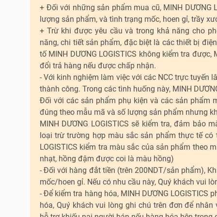
+ Đối với những sản phẩm mua cũ, MINH DƯƠNG LOG
lượng sản phẩm, và tình trạng mốc, hoen gỉ, trầy x
+ Trừ khi được yêu cầu và trong khả năng cho p
năng, chi tiết sản phẩm, đặc biệt là các thiết bị đi
tố MINH DƯƠNG LOGISTICS không kiểm tra được, MI
đổi trả hàng nếu được chấp nhận.
- Với kinh nghiệm làm việc với các NCC trực tuyến 
thành công. Trong các tình huống này, MINH DƯƠNG
Đối với các sản phẩm phụ kiện và các sản phẩm 
đúng theo mẫu mã và số lượng sản phẩm nhưng khô
MINH DƯƠNG LOGISTICS sẽ kiểm tra, đảm bảo mà
loại trừ trường hợp màu sắc sản phẩm thực tế 
LOGISTICS kiểm tra màu sắc của sản phẩm theo mã m
nhạt, hồng đậm được coi là màu hồng)
- Đối với hàng đắt tiền (trên 200NDT/sản phẩm), Kh
mốc/hoen gỉ. Nếu có nhu cầu này, Quý khách vui lòn
- Để kiểm tra hàng hóa, MINH DƯƠNG LOGISTICS p
hóa, Quý khách vui lòng ghi chú trên đơn để nhâ
hỗ trợ khiếu nại người bán nếu hàng hóa bên trong 