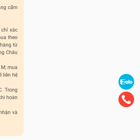
hàng cấm
 chỉ xác
mua theo
 hàng từ
ảng Châu
e M; mua
 liên hệ
C. Trong
khi hoàn
 nhận và