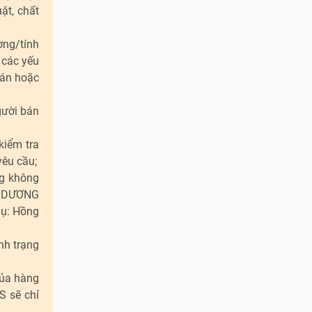
ật, chất
ợng/tính
 các yếu
bán hoặc
gười bán
kiểm tra
êu cầu;
g không
H DƯƠNG
dụ: Hồng
nh trạng
của hàng
S sẽ chỉ