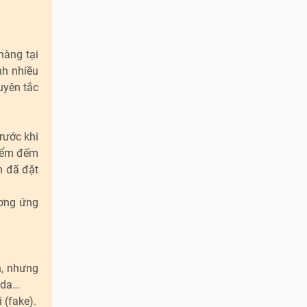
hàng tại
nh nhiều
uyên tắc
rước khi
kiểm đếm
m đã đặt
ương ứng
n, nhưng
u da…
 (fake).