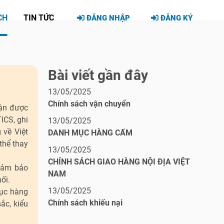
CH
TIN TỨC
ĐĂNG NHẬP
ĐĂNG KÝ
Bài viết gần đây
13/05/2025
Chính sách vận chuyển
hận được
ICS, ghi
13/05/2025
 về Việt
DANH MỤC HÀNG CẤM
thể thay
13/05/2025
CHÍNH SÁCH GIAO HÀNG NỘI ĐỊA VIỆT
 đảm bảo
NAM
ối.
13/05/2025
̣c hàng
Chính sách khiếu nại
́c, kiểu