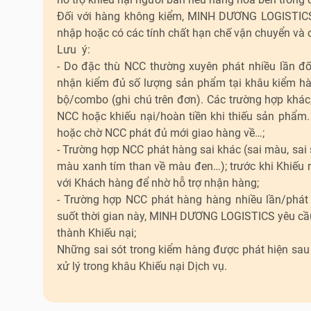
Đối với hàng không kiểm, MINH DƯƠNG LOGISTICS 
nhập hoặc có các tính chất hạn chế vận chuyển và c
Lưu ý:
- Do đặc thù NCC thường xuyên phát nhiều lần 
nhận kiểm đủ số lượng sản phẩm tại khâu kiểm hà
bộ/combo (ghi chú trên đơn). Các trường hợp khá
NCC hoặc khiếu nại/hoàn tiền khi thiếu sản phẩ
hoặc chờ NCC phát đủ mới giao hàng về…;
- Trường hợp NCC phát hàng sai khác (sai màu, sai
màu xanh tím than về màu đen…); trước khi Khiếu
với Khách hàng để nhờ hỗ trợ nhận hàng;
- Trường hợp NCC phát hàng hàng nhiều lần/phá
suốt thời gian này, MINH DƯƠNG LOGISTICS yêu c
thành Khiếu nại;
Những sai sót trong kiểm hàng được phát hiện sa
xử lý trong khâu Khiếu nại Dịch vụ.